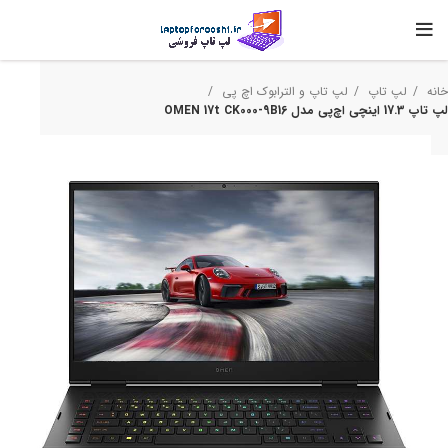
خانه
لپ تاپ
لپ تاپ و الترابوک اچ‌ پی
لپ تاپ 17.3 اینچی اچ‌پی مدل OMEN 17t CK000-9B16