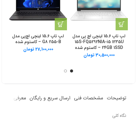
لپ تاپ 15.6 اینچی اچ‌ پی مدل
لپ تاپ 15.6 اینچی اچ‌پی مدل
15S-FQ5292NIA-i5 1235U
G8 255-B – کاستوم شده
GB
24GB 1SSD – کاستوم شده
27,100,000
تومان
30,500,000
تومان
توضیحات
مشخصات فنی
ارسال سریع و رایگان
معرفی محصو
نگاه کلی