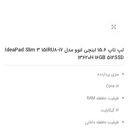
برای بزرگنمایی کلیک کنید
لپ تاپ 15.6 اینچی لنوو مدل IdeaPad Slim 3 15IRU8-i7
13620H 16GB 512SSD
سری پردازنده
Core i7
ظرفیت حافظه RAM
16 گیگابایت
ظرفیت حافظه داخلی