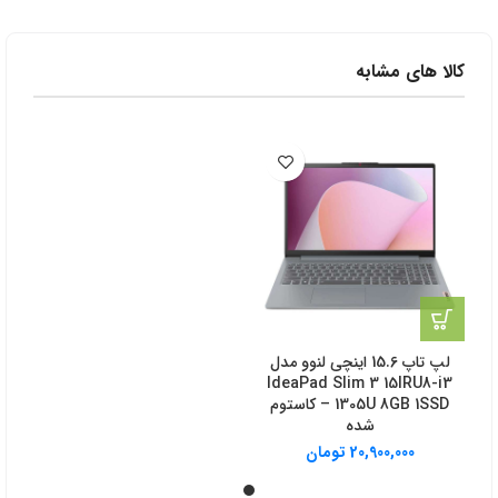
کالا های مشابه
لپ تاپ 15.6 اینچی لنوو مدل
IdeaPad Slim 3 15IRU8-i3
1305U 8GB 1SSD – کاستوم
شده
20,900,000
تومان