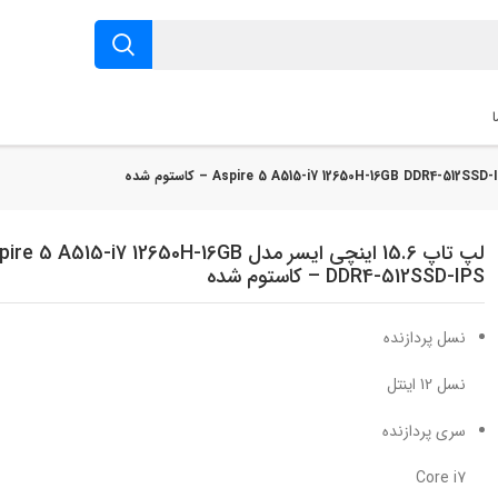
لپ تاپ 15.6 اینچی ایسر مدل e 5 A515-i7 12650H-16GB
DDR4-512SSD-IPS – کاستوم شده
نسل پردازنده
نسل 12 اینتل
سری پردازنده
Core i7