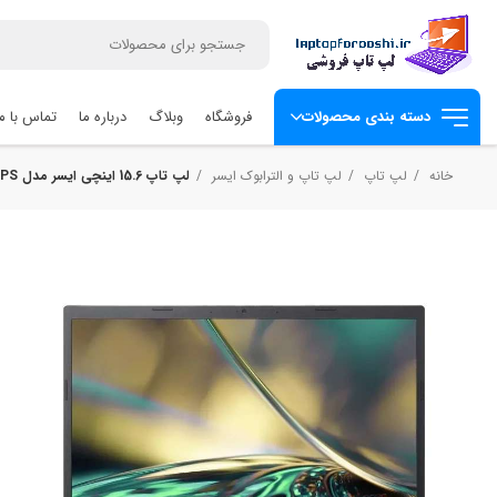
فروشگاه
وبلاگ
درباره ما
تماس با ما
دسته بندی محصولات
خانه
لپ تاپ
لپ تاپ و الترابوک ایسر
لپ تاپ 15.6 اینچی ایسر مدل Aspire 5 A515-i7 12650H-16GB DDR4-512SSD-IPS – کاستوم شده