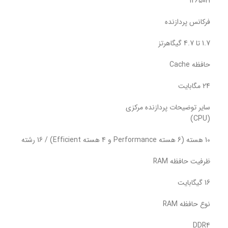
12650H
فرکانس پردازنده
1.7 تا 4.7 گیگاهرتز
حافظه Cache
24 مگابایت
سایر توضیحات پردازنده مرکزی
(CPU)
10 هسته (6 هسته Performance و 4 هسته Efficient) / 16 رشته
ظرفیت حافظه RAM
16 گیگابایت
نوع حافظه RAM
DDR4