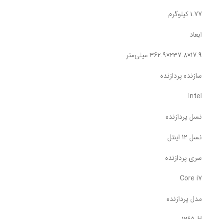
1.77 کیلوگرم
ابعاد
17.9×237.8×362.9 میلی‌متر
سازنده پردازنده
Intel
نسل پردازنده
نسل 12 اینتل
سری پردازنده
Core i7
مدل پردازنده