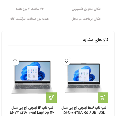
امکان تحویل اکسپرس
۲۴ ساعته، ۷ روز هفته
امکان پرداخت در محل
هفت روز ضمانت بازگشت کالا
کالا های مشابه
6%
لپ تاپ 15.6 اینچی اچ‌ پی مدل
لپ تاپ 14 اینچی اچ‌ پی مدل
GB
ENVY x360 2-in1 Laptop 14-
15FC0002NIA R5 8GB 1SSD