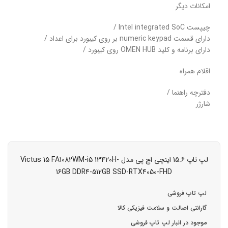
امکانات دیگر
چیپست Intel integrated SoC /
دارای قسمت numeric keypad بر روی کیبورد برای اعداد /
دارای برنامه و کلید OMEN HUB روی کیبورد /
اقلام همراه
دفترچه راهنما /
شارژر
لپ تاپ 15.6 اینچی اچ‌ پی مدل Victus 15 FA1082WM-i5 13420H-
16GB DDR4-512GB SSD-RTX4050-FHD
لپ تاپ فروشی
گارانتی اصالت و سلامت فیزیکی کالا
موجود در انبار لپ تاپ فروشی