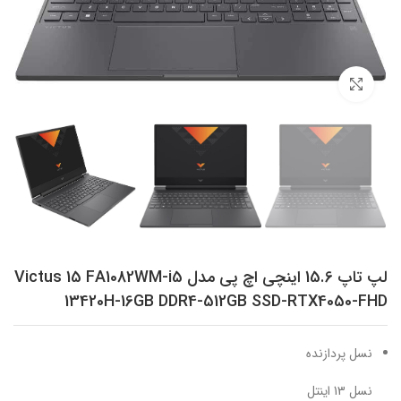
برای بزرگنمایی کلیک کنید
لپ تاپ 15.6 اینچی اچ‌ پی مدل Victus 15 FA1082WM-i5
13420H-16GB DDR4-512GB SSD-RTX4050-FHD
نسل پردازنده
نسل 13 اینتل