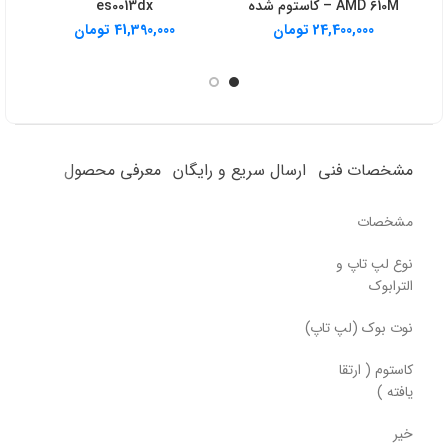
AMD 610M – کاستوم شده
es0013dx
24,400,000
تومان
41,390,000
تومان
مشخصات فنی
ارسال سریع و رایگان
معرفی محصول
مشخصات
نوع لپ تاپ و
الترابوک
نوت بوک (لپ تاپ)
کاستوم ( ارتقا
یافته )
خیر