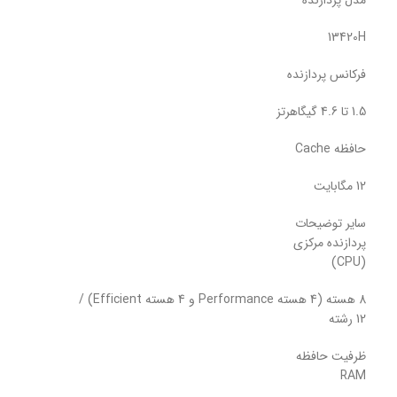
مدل پردازنده
13420H
فرکانس پردازنده
1.5 تا 4.6 گیگاهرتز
حافظه Cache
12 مگابایت
سایر توضیحات
پردازنده مرکزی
(CPU)
8 هسته (4 هسته Performance و 4 هسته Efficient) /
12 رشته
ظرفیت حافظه
RAM