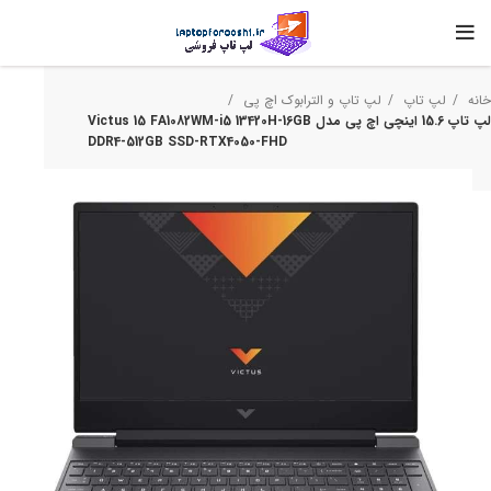
خانه
لپ تاپ
لپ تاپ و الترابوک اچ‌ پی
لپ تاپ 15.6 اینچی اچ‌ پی مدل Victus 15 FA1082WM-i5 13420H-16GB
DDR4-512GB SSD-RTX4050-FHD