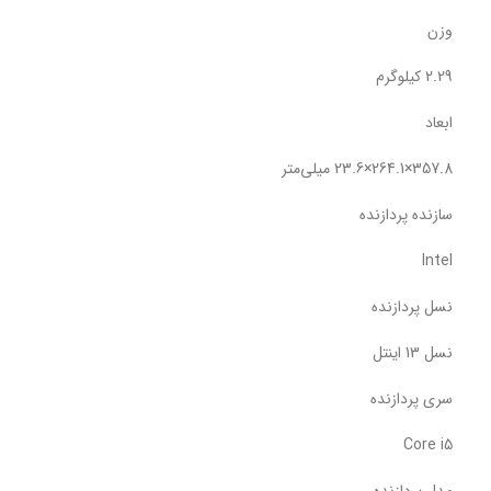
وزن
2.29 کیلوگرم
ابعاد
357.8×264.1×23.6 میلی‌متر
سازنده پردازنده
Intel
نسل پردازنده
نسل 13 اینتل
سری پردازنده
Core i5