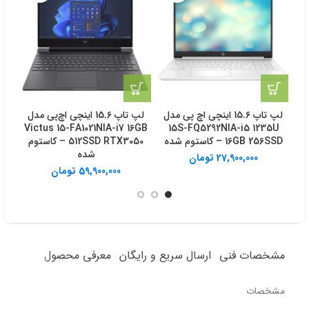
لپ تاپ 15.6 اینچی اچ‌ پی مدل
لپ تاپ 15.6 اینچی اچ‌پی مدل
15S-FQ5292NIA-i5 1235U
Victus 15-FA1021NIA-i7 16GB
B
16GB 256SSD – کاستوم شده
512SSD RTX3050 – کاستوم
شده
27,900,000
تومان
59,900,000
تومان
مشخصات فنی
ارسال سریع و رایگان
معرفی محصول
مشخصات