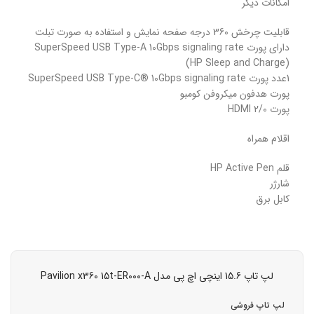
امکانات دیگر
قابلیت چرخش 360 درجه صفحه نمایش و استفاده به صورت تبلت
دارای پورت SuperSpeed USB Type-A 10Gbps signaling rate
(HP Sleep and Charge)
1عدد پورت SuperSpeed USB Type-C® 10Gbps signaling rate
پورت هدفون میکروفن کومبو
پورت HDMI 2/0
اقلام همراه
قلم HP Active Pen
شارژر
کابل برق
لپ تاپ 15.6 اینچی اچ پی مدل Pavilion x360 15t-ER000-A
لپ تاپ فروشی