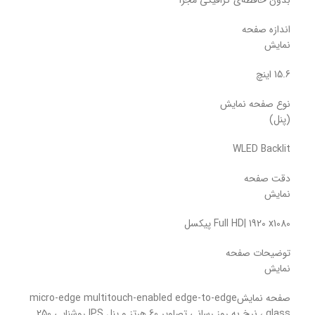
بدون حافظه‌ی گرافیکی مجزا
اندازه صفحه
نمایش
15.6 اینچ
نوع صفحه نمایش
(پنل)
WLED Backlit
دقت صفحه
نمایش
Full HD| 1920 x1080 پیکسل
توضیحات صفحه
نمایش
صفحه نمایشmicro-edge multitouch-enabled edge-to-edge
glass ، نرخ به روز رسانی تصاویر 60 هرتز و پنل IPS روشنایی 250