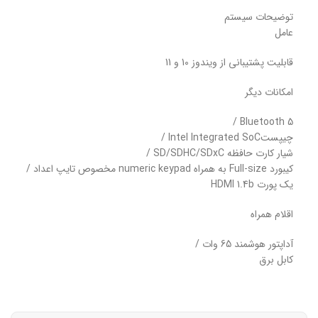
توضیحات سیستم
عامل
قابلیت پشتیبانی از ویندوز 10 و 11
امکانات دیگر
Bluetooth 5 /
چیپستIntel Integrated SoC /
شیار کارت حافظه SD/SDHC/SDxC /
کیبورد Full-size به همراه numeric keypad مخصوص تایپ اعداد /
یک پورت HDMI 1.4b
اقلام همراه
آداپتور هوشمند 65 وات /
کابل برق