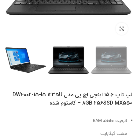
برای بزرگنمایی کلیک کنید
لپ تاپ 15.6 اینچی اچ‌ پی مدل DW4002-15-i5 1235U
8GB 256SSD MX550 – کاستوم شده
ظرفیت حافظه RAM
هشت گیگابایت