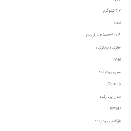
1.7 کیلوگرم
ابعاد
358x242x19 میلی‌متر
سازنده پردازنده
Intel
سری پردازنده
Core i5
مدل پردازنده
1235U
فرکانس پردازنده