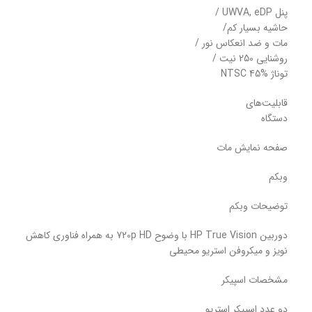
پنل UWVA, eDP /
حاشیه بسیار کم/
مات و ضد انعکاس نور /
روشنایی 250 نیت /
توناژ NTSC 45%
قابلیت‌های
دستگاه
صفحه نمایش مات
وبکم
توضیحات وبکم
دوربین HP True Vision با وضوح 720p HD به همراه فناوری کاهش
نویز و میکروفن استریو محیطی
مشخصات اسپیکر
دو عدد اسپیکر استریو