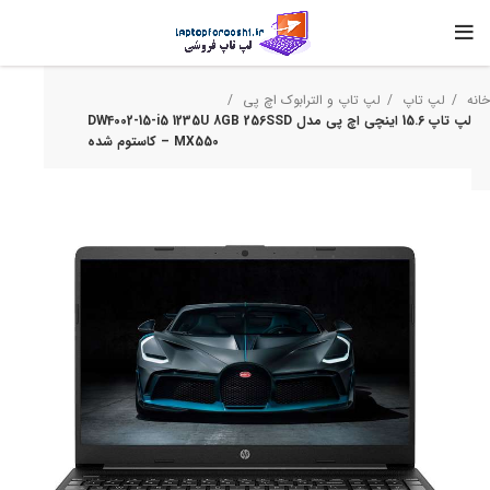
خانه
لپ تاپ
لپ تاپ و الترابوک اچ‌ پی
لپ تاپ 15.6 اینچی اچ‌ پی مدل DW4002-15-i5 1235U 8GB 256SSD
MX550 – کاستوم شده