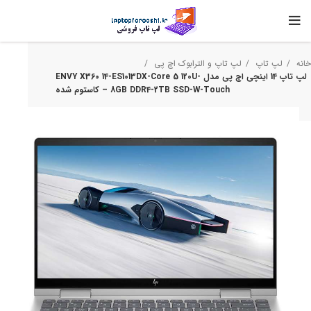
خانه
لپ تاپ
لپ تاپ و الترابوک اچ‌ پی
لپ تاپ 14 اینچی اچ‌ پی مدل ENVY X360 14-ES1013DX-Core 5 120U-
8GB DDR4-2TB SSD-W-Touch – کاستوم شده