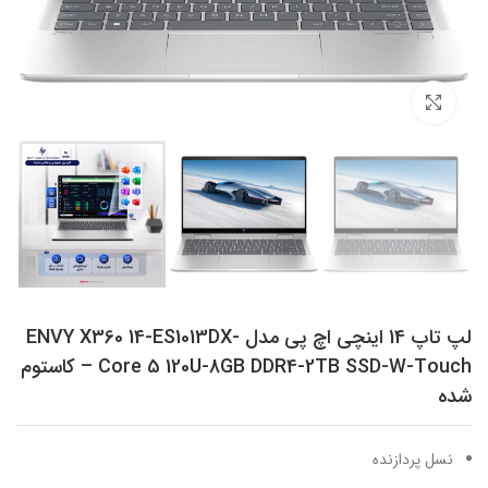
برای بزرگنمایی کلیک کنید
لپ تاپ 14 اینچی اچ‌ پی مدل ENVY X360 14-ES1013DX-
Core 5 120U-8GB DDR4-2TB SSD-W-Touch – کاستوم
شده
نسل پردازنده