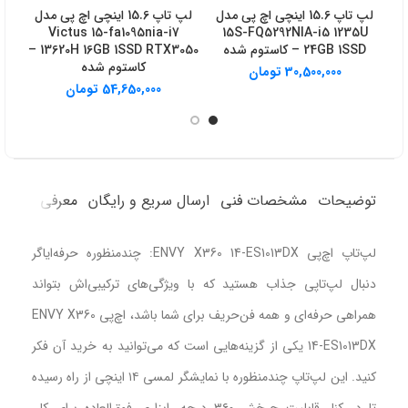
لپ تاپ 15.6 اینچی اچ‌ پی مدل
لپ تاپ 15.6 اینچی اچ‌ پی مدل
SD
Victus 15-fa1095nia-i7
15S-FQ5292NIA-i5 1235U
24GB 1SSD – کاستوم شده
13620H 16GB 1SSD RTX3050 –
M
کاستوم شده
30,500,000
تومان
54,650,000
تومان
توضیحات
مشخصات فنی
ارسال سریع و رایگان
معرفی محصو
لپ‌تاپ اچ‌پی ENVY X360 14-ES1013DX: چندمنظوره حرفه‌ایاگر
دنبال لپ‌تاپی جذاب هستید که با ویژگی‌های ترکیبی‌اش بتواند
همراهی حرفه‌ای و همه فن‌حریف برای شما باشد، اچ‌پی ENVY X360
14-ES1013DX یکی از گزینه‌هایی است که می‌توانید به خرید آن فکر
کنید. این لپ‌تاپ چندمنظوره با نمایشگر لمسی ۱۴ اینچی از راه رسیده