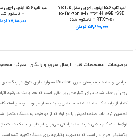
لپ تاپ 15.6 اینچی اچ‌ پی مدل Victus
خرید از دیجی کالا
خرید از دیجی کال
15-fa1095nia-i7 13620H 16GB 1SSD
– کاستوم شده
RTX3050 – کاستوم شده
27,100,000
توما
54,650,000
تومان
توضیحات
مشخصات فنی
ارسال سریع و رایگان
معرفی محصو
روی آن حک شده، دارای شیارهای ریز افقی است که هم باعث می‌شود اثر
تحسین کرد. قاب صفحه‌نمایش با دو لولا که از دو طرف به دستگاه متصل 
لولاها استحکام بالایی دارند اما به‌راحتی می‌توان لپ‌تاپ را با یک دست 
پلاستیکی طرح دار است که به‌صورت یکپارچه روی دستگاه تعبیه شده است. به‌