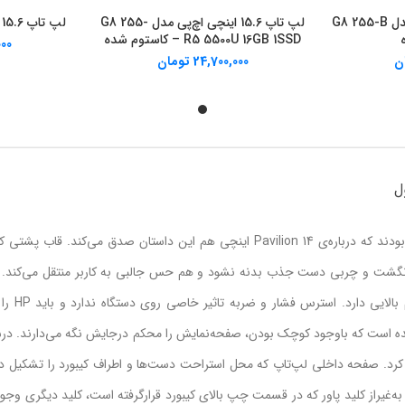
لپ تاپ 15.6 اینچی اچ‌پی مدل G8 255-B
لپ تاپ 15.6 اینچی اچ‌پی مدل G8 255-
لپ تاپ 15.6 اینچی اچ‌پی مدل 255 G8
ا
خرید از دیجی کالا
خر
R5 5500U 16GB 1SSD – کاستوم شده
000
ن
24,700,000
تومان
ل
انگشت و چربی دست جذب بدنه نشود و هم حس جالبی به کاربر منتقل می‌کند. ب
کاملا از پلاستیک ساخته شده ا
شده است که باوجود کوچک بودن، صفحه‌نمایش را محکم درجایش نگه می‌دارند. د
باز کرد. صفحه داخلی لپ‌تاپ که محل استراحت دست‌ها و اطراف کیبورد را تشکیل دا
غیراز کلید پاور که در قسمت چپ بالای کیبورد قرارگرفته است، کلید دیگری وجود ن