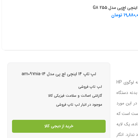
ید از دیجی کالا
19,880,
تومان
لپ تاپ 14 اینچی اچ پی مدل 14-am097nia
طراحی و ساختلپ‌تاپ‌های سری Pavilion همواره دارای تنوع در رنگ‌بندی بودند که درباره‌ی Pavilion 14 اینچی هم این داستان صدق می‌کند. قاب پشتی که لوگوی HP
لپ تاپ فروشی
دنه دستگاه
گارانتی اصالت و سلامت فیزیکی کالا
ما بااین‌وجود بسیار مرغوب بوده و استحکام بالایی دارد. استرس فشار و ضربه تاثیر خاصی روی دستگاه ندارد و باید HP را در این مورد
موجود در انبار لپ تاپ فروشی
رست است که
ده، یک لایه
خرید از دیجی کالا
دارد. انگار