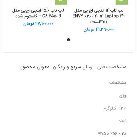
لپ تاپ 14 اینچی اچ‌ پی مدل
لپ تاپ 15.6 اینچی اچ‌پی مدل
ENVY x360 2-in1 Laptop 14-
G8 255-B – کاستوم شده
es0013dx
27,100,000
تومان
41,390,000
تومان
مشخصات فنی
ارسال سریع و رایگان
معرفی محصول
مشخصات
وزن
2.33 کیلوگرم
ابعاد
28 × 256 × 375